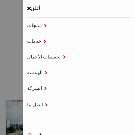
أغلق

منتجات
MENU

خدمات
الصفحة الرئيسية
موافقات العملاء

تحسينات الأعمال

الهندسة
موافقات العملاء

الشركة
اتصل بنا
