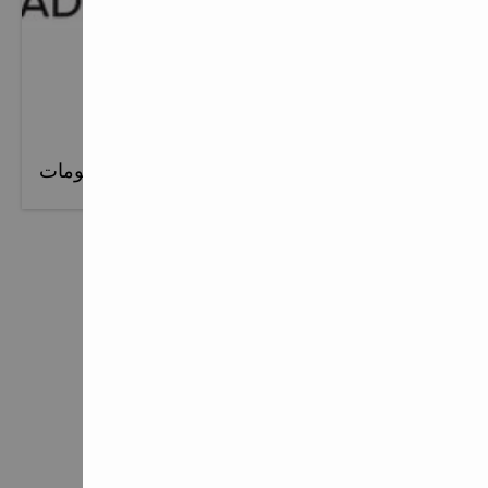
تعرف علي موزعي هيلتي
في Hilti، نتعاون مع الأفضل لتقديم نفس مستويات الخدمة
المتسقة في جميع أنحاء العالم.
المزيد من المعلومات