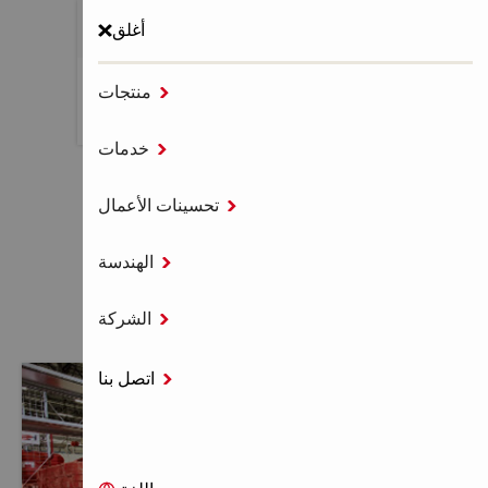
أغلق

منتجات
MENU

خدمات
الصفحة الرئيسية
أعمال موزعي هيلتي

تحسينات الأعمال

الهندسة
أعمال موزعي هيلتي

الشركة
اتصل بنا
