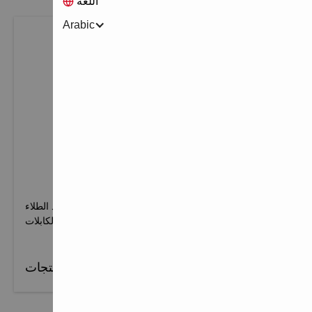
اللغة
Arabic
مانعات التسرب والبخاخات والطلاءات من FIRESTOP
ابحث عن المواد المانعة للتسرب والبخاخات والرغاوي ومواد الطلاء
المصممة لتعزيز عزل الصوت والحد من انتشار الدخان في الكابلات
والأنابيب والاختراقات المختلطة.
عرض المنتجات