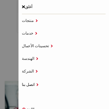
أغلق

منتجات
MENU

خدمات
الصفحة الرئيسية
خدمات الأدوات

تحسينات الأعمال

الهندسة
خدمات الأدوات

الشركة
اتصل بنا
