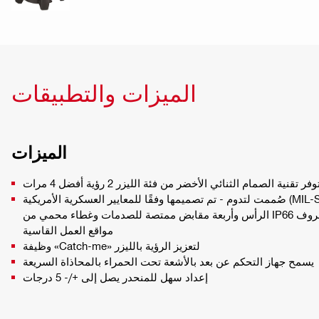
الميزات والتطبيقات
الميزات
وفر تقنية الصمام الثنائي الأخضر من فئة الليزر 2 رؤية أفضل 4 مرات
صُممت لتدوم - تم تصميمها وفقًا للمعايير العسكرية الأمريكية (MIL-STD-810G) مع مصدات مثبتة على
الرأس وأربعة مقابض ممتصة للصدمات وغطاء محمي من IP66 للحفاظ على دقة الليزر في ظروف
مواقع العمل القاسية
وظيفة «Catch-me» لتعزيز الرؤية بالليزر
يسمح جهاز التحكم عن بعد بالأشعة تحت الحمراء بالمحاذاة السريعة
إعداد سهل للمنحدر يصل إلى +/- 5 درجات