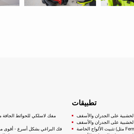
تطبيقات
الخشبية على الجدران والأسقف
مفك لاسلكي للحوائط الجافة م
 الخشبية على الجدران والأسقف
تثبيت الألواح الخاصة (مثل Fermacell® و Habito® و Knauf Diamond®) على المسار المعدني أو
فك البراغي بشكل أسرع - أقوى مفك