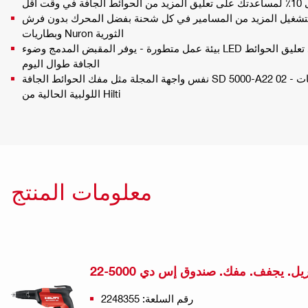
قت أقل
بتشغيل المزيد من المسامير في كل شحنة بفضل المحرك بدون فرش
وبطاريات Nuron الثورية
بيئة عمل متطورة - يوفر المقبض المدمج وضوء LED المحسّن مزيدًا من الراحة عند تعليق الحوائط
الجافة طوال اليوم
نفس واجهة المجلة مثل مفك الحوائط الجافة SD 5000-A22 02 - متوافق مع المجلات والملحقات
اللولبية الحالية من Hilti
معلومات المنتج
يل. يجفف. مفك. صندوق إس دي 5000-22
رقم السلعة: 2248355