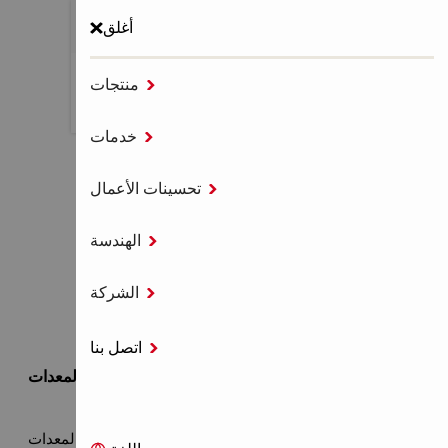
أغلق

منتجات
MENU

خدمات
الصفحة الرئيسية
خدمات

تحسينات الأعمال

الهندسة
خدمات

الشركة
اتصل بنا

خدمات المعدات
جميع خدمات المعدات
